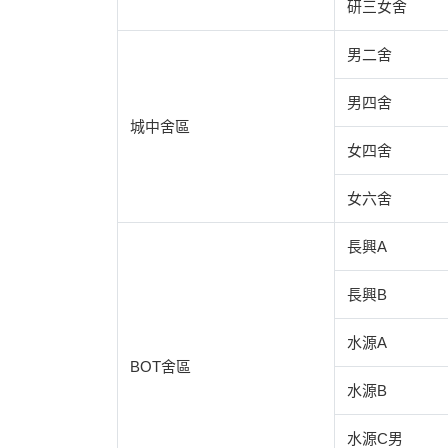
研三女舍
男二舍
男四舍
城中舍區
女四舍
女六舍
長興A
長興B
水源A
BOT舍區
水源B
水源C男