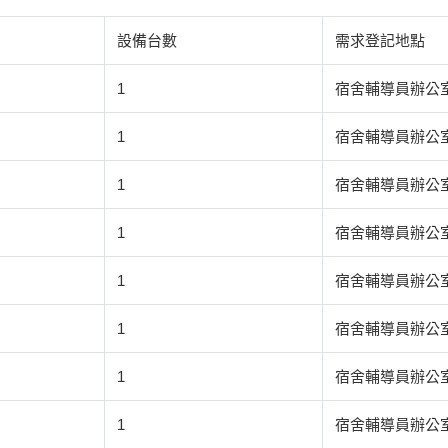
設備台數
需求登記地點
1
宿舍輔導員辦公
1
宿舍輔導員辦公
1
宿舍輔導員辦公
1
宿舍輔導員辦公
1
宿舍輔導員辦公
1
宿舍輔導員辦公
1
宿舍輔導員辦公
1
宿舍輔導員辦公