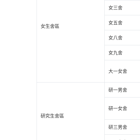
女三舍
女五舍
女生舍區
女八舍
女九舍
大一女舍
研一男舍
研一女舍
研究生舍區
研三男舍