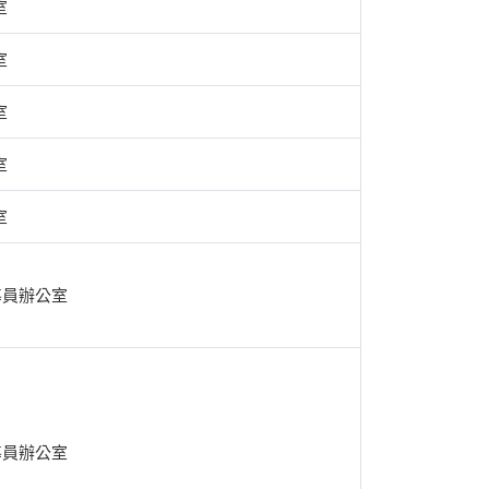
室
室
室
室
室
導員辦公室
導員辦公室